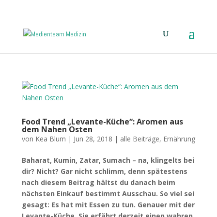
040 228177190
info@medien-medizin.de
Food Trend „Levante-Küche“: Aromen aus
dem Nahen Osten
von
Kea Blum
|
Jun 28, 2018
|
alle Beiträge
,
Ernährung
Baharat, Kumin, Zatar, Sumach – na, klingelts bei
dir? Nicht? Gar nicht schlimm, denn spätestens
nach diesem Beitrag hältst du danach beim
nächsten Einkauf bestimmt Ausschau. So viel sei
gesagt: Es hat mit Essen zu tun. Genauer mit der
Levante-Küche. Sie erfährt derzeit einen wahren