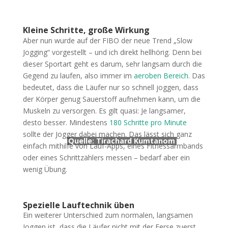
Kleine Schritte, große Wirkung
Aber nun wurde auf der FIBO der neue Trend „Slow
Jogging“ vorgestellt – und ich direkt hellhörig. Denn bei
dieser Sportart geht es darum, sehr langsam durch die
Gegend zu laufen, also immer im
aeroben Bereich
. Das
bedeutet, dass die Läufer nur so schnell joggen, dass
der Körper genug Sauerstoff aufnehmen kann, um die
Muskeln zu versorgen. Es gilt quasi: Je langsamer,
desto besser. Mindestens
180 Schritte pro Minute
sollte der Jogger dabei machen. Das lässt sich ganz
Quelle:
Tirachard Kumtanom
einfach mithilfe von Lauf-Apps, eines Fitnessarmbands
oder eines Schrittzählers messen – bedarf aber ein
wenig Übung.
Spezielle Lauftechnik üben
Ein weiterer Unterschied zum normalen, langsamen
Joggen ist, dass die Läufer nicht mit der Ferse zuerst