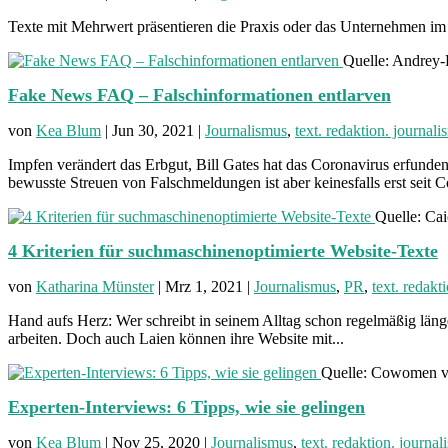
Texte mit Mehrwert präsentieren die Praxis oder das Unternehmen im 
Quelle: Andrey
Fake News FAQ – Falschinformationen entlarven
von
Kea Blum
|
Jun 30, 2021
|
Journalismus
,
text. redaktion. journal
Impfen verändert das Erbgut, Bill Gates hat das Coronavirus erfun
bewusste Streuen von Falschmeldungen ist aber keinesfalls erst seit 
Quelle: Ca
4 Kriterien für suchmaschinenoptimierte Website-Texte
von
Katharina Münster
|
Mrz 1, 2021
|
Journalismus
,
PR
,
text. redakt
Hand aufs Herz: Wer schreibt in seinem Alltag schon regelmäßig län
arbeiten. Doch auch Laien können ihre Website mit...
Quelle: Cowomen v
Experten-Interviews: 6 Tipps, wie sie gelingen
von
Kea Blum
|
Nov 25, 2020
|
Journalismus
,
text. redaktion. journa