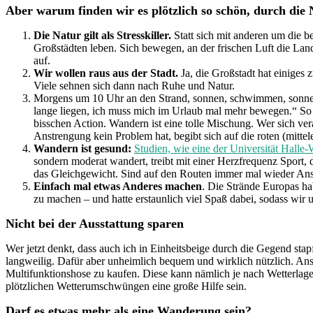
Aber warum finden wir es plötzlich so schön, durch die N
Die Natur gilt als Stresskiller.
Statt sich mit anderen um die b
Großstädten leben. Sich bewegen, an der frischen Luft die La
auf.
Wir wollen raus aus der Stadt.
Ja, die Großstadt hat einiges
Viele sehnen sich dann nach Ruhe und Natur.
Morgens um 10 Uhr an den Strand, sonnen, schwimmen, sonnen, 
lange liegen, ich muss mich im Urlaub mal mehr bewegen.“ So 
bisschen Action. Wandern ist eine tolle Mischung. Wer sich ve
Anstrengung kein Problem hat, begibt sich auf die roten (mitt
Wandern ist gesund:
Studien, wie eine der Universität Halle-
sondern moderat wandert, treibt mit einer Herzfrequenz Sport,
das Gleichgewicht. Sind auf den Routen immer mal wieder Anstieg
Einfach mal etwas Anderes machen
. Die Strände Europas h
zu machen – und hatte erstaunlich viel Spaß dabei, sodass wir
Nicht bei der Ausstattung sparen
Wer jetzt denkt, dass auch ich in Einheitsbeige durch die Gegend stapf
langweilig. Dafür aber unheimlich bequem und wirklich nützlich. Anso
Multifunktionshose zu kaufen. Diese kann nämlich je nach Wetterlag
plötzlichen Wetterumschwüngen eine große Hilfe sein.
Darf es etwas mehr als eine Wanderung sein?