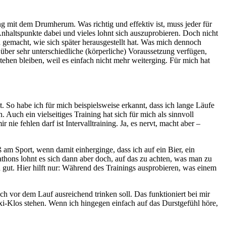
 mit dem Drumherum. Was richtig und effektiv ist, muss jeder für
 Anhaltspunkte dabei und vieles lohnt sich auszuprobieren. Doch nicht
h gemacht, wie sich später herausgestellt hat. Was mich dennoch
 über sehr unterschiedliche (körperliche) Voraussetzung verfügen,
ehen bleiben, weil es einfach nicht mehr weiterging. Für mich hat
. So habe ich für mich beispielsweise erkannt, dass ich lange Läufe
ch ein vielseitiges Training hat sich für mich als sinnvoll
nie fehlen darf ist Intervalltraining. Ja, es nervt, macht aber –
am Sport, wenn damit einherginge, dass ich auf ein Bier, ein
athons lohnt es sich dann aber doch, auf das zu achten, was man zu
ch gut. Hier hilft nur: Während des Trainings ausprobieren, was einem
h vor dem Lauf ausreichend trinken soll. Das funktioniert bei mir
ixi-Klos stehen. Wenn ich hingegen einfach auf das Durstgefühl höre,