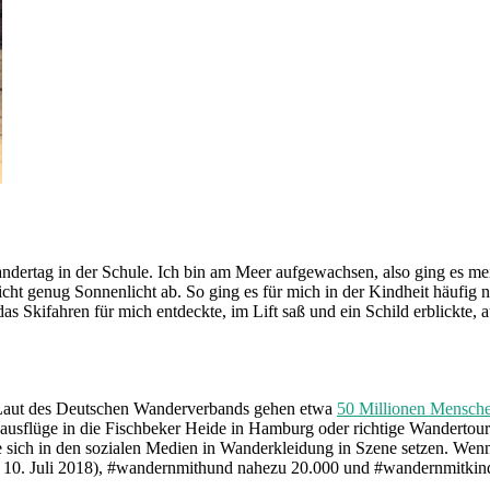
ndertag in der Schule. Ich bin am Meer aufgewachsen, also ging es me
ht genug Sonnenlicht ab. So ging es für mich in der Kindheit häufig
 das Skifahren für mich entdeckte, im Lift saß und ein Schild erblickt
 Laut des Deutschen Wanderverbands gehen etwa
50 Millionen Mensch
ausflüge in die Fischbeker Heide in Hamburg oder richtige Wandertour
sich in den sozialen Medien in Wanderkleidung in Szene setzen. Wenn
nd: 10. Juli 2018), #wandernmithund nahezu 20.000 und #wandernmitkind