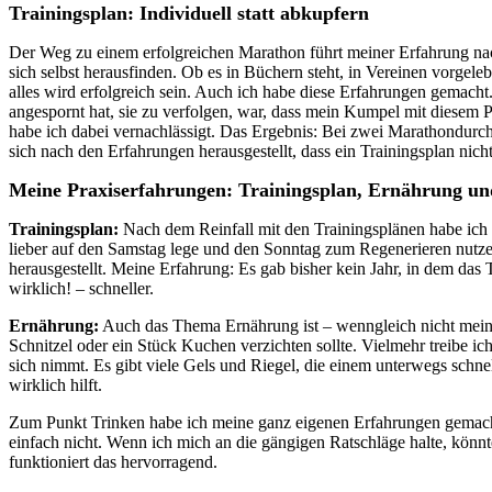
Trainingsplan: Individuell statt abkupfern
Der Weg zu einem erfolgreichen Marathon führt meiner Erfahrung nac
sich selbst herausfinden. Ob es in Büchern steht, in Vereinen vorgele
alles wird erfolgreich sein. Auch ich habe diese Erfahrungen gemacht
angespornt hat, sie zu verfolgen, war, dass mein Kumpel mit diesem Pl
habe ich dabei vernachlässigt. Das Ergebnis: Bei zwei Marathondurchl
sich nach den Erfahrungen herausgestellt, dass ein Trainingsplan nicht
Meine Praxiserfahrungen: Trainingsplan, Ernährung un
Trainingsplan:
Nach dem Reinfall mit den Trainingsplänen habe ich a
lieber auf den Samstag lege und den Sonntag zum Regenerieren nutze.
herausgestellt. Meine Erfahrung: Es gab bisher kein Jahr, in dem das Tr
wirklich! – schneller.
Ernährung:
Auch das Thema Ernährung ist – wenngleich nicht mein Li
Schnitzel oder ein Stück Kuchen verzichten sollte. Vielmehr treibe i
sich nimmt. Es gibt viele Gels und Riegel, die einem unterwegs schnel
wirklich hilft.
Zum Punkt Trinken habe ich meine ganz eigenen Erfahrungen gemacht. V
einfach nicht. Wenn ich mich an die gängigen Ratschläge halte, könnte
funktioniert das hervorragend.