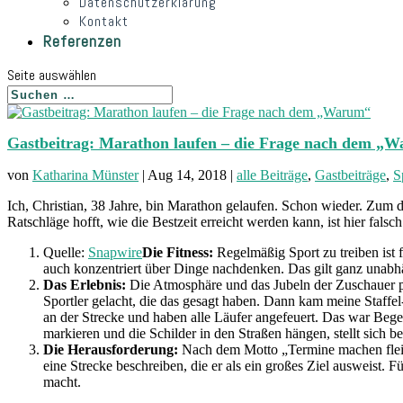
Datenschutzerklärung
Kontakt
Referenzen
Seite auswählen
Gastbeitrag: Marathon laufen – die Frage nach dem „
von
Katharina Münster
|
Aug 14, 2018
|
alle Beiträge
,
Gastbeiträge
,
S
Ich, Christian, 38 Jahre, bin Marathon gelaufen. Schon wieder. Zum d
Ratschläge hofft, wie die Bestzeit erreicht werden kann, ist hier fal
Quelle:
Snapwire
Die Fitness:
Regelmäßig Sport zu treiben ist 
auch konzentriert über Dinge nachdenken. Das gilt ganz unab
Das Erlebnis:
Die Atmosphäre und das Jubeln der Zuschauer pu
Sportler gelacht, die das gesagt haben. Dann kam meine Staf
an der Strecke und haben alle Läufer angefeuert. Das war Bege
markieren und die Schilder in den Straßen hängen, stellt sich b
Die Herausforderung:
Nach dem Motto „Termine machen fleißig
eine Strecke beschreiben, die er als ein großes Ziel ausweist.
macht.