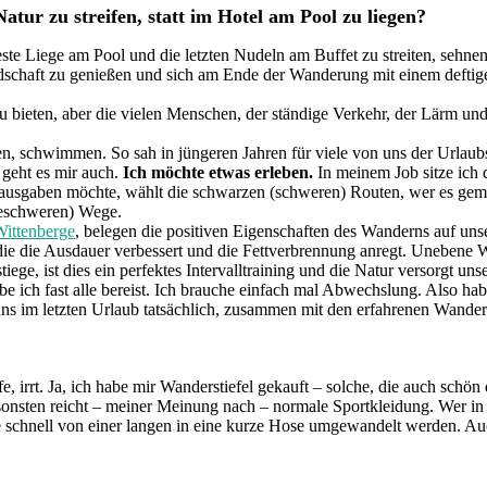
atur zu streifen, statt im Hotel am Pool zu liegen?
este Liege am Pool und die letzten Nudeln am Buffet zu streiten, sehne
ndschaft zu genießen und sich am Ende der Wanderung mit einem deftig
 zu bieten, aber die vielen Menschen, der ständige Verkehr, der Lärm 
schwimmen. So sah in jüngeren Jahren für viele von uns der Urlaubsal
geht es mir auch.
Ich möchte etwas erleben.
In meinem Job sitze ich 
rausgaben möchte, wählt die schwarzen (schweren) Routen, wer es gemü
eleschweren) Wege.
Wittenberge
, belegen die positiven Eigenschaften des Wanderns auf unse
 die die Ausdauer verbessert und die Fettverbrennung anregt. Unebene 
e, ist dies ein perfektes Intervalltraining und die Natur versorgt uns
abe ich fast alle bereist. Ich brauche einfach mal Abwechslung. Als
 uns im letzten Urlaub tatsächlich, zusammen mit den erfahrenen Wande
e, irrt. Ja, ich habe mir Wanderstiefel gekauft – solche, die auch schön
nsten reicht – meiner Meinung nach – normale Sportkleidung. Wer in die
e schnell von einer langen in eine kurze Hose umgewandelt werden. Au