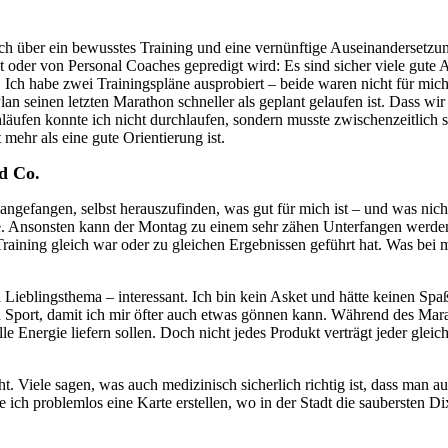
h über ein bewusstes Training und eine vernünftige Auseinandersetzung
bt oder von Personal Coaches gepredigt wird: Es sind sicher viele gute
. Ich habe zwei Trainingspläne ausprobiert – beide waren nicht für mic
an seinen letzten Marathon schneller als geplant gelaufen ist. Dass wir
äufen konnte ich nicht durchlaufen, sondern musste zwischenzeitlich st
 mehr als eine gute Orientierung ist.
d Co.
ngefangen, selbst herauszufinden, was gut für mich ist – und was nicht
 Ansonsten kann der Montag zu einem sehr zähen Unterfangen werden. Au
aining gleich war oder zu gleichen Ergebnissen geführt hat. Was bei mir 
eblingsthema – interessant. Ich bin kein Asket und hätte keinen Spaß 
ch Sport, damit ich mir öfter auch etwas gönnen kann. Während des Mar
le Energie liefern sollen. Doch nicht jedes Produkt verträgt jeder glei
iele sagen, was auch medizinisch sicherlich richtig ist, dass man auc
 ich problemlos eine Karte erstellen, wo in der Stadt die saubersten D