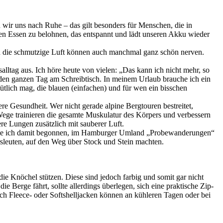
n wir uns nach Ruhe – das gilt besonders für Menschen, die in
en Essen zu belohnen, das entspannt und lädt unseren Akku wieder
und die schmutzige Luft können auch manchmal ganz schön nerven.
ltag aus. Ich höre heute von vielen: „Das kann ich nicht mehr, so
den ganzen Tag am Schreibtisch. In meinem Urlaub brauche ich ein
tlich mag, die blauen (einfachen) und für wen ein bisschen
re Gesundheit. Wer nicht gerade alpine Bergtouren bestreitet,
Wege trainieren die gesamte Muskulatur des Körpers und verbessern
ere Lungen zusätzlich mit sauberer Luft.
o habe ich damit begonnen, im Hamburger Umland „Probewanderungen“
rsleuten, auf den Weg über Stock und Stein machten.
 die Knöchel stützen. Diese sind jedoch farbig und somit gar nicht
 Berge fährt, sollte allerdings überlegen, sich eine praktische Zip-
ch Fleece- oder Softshelljacken können an kühleren Tagen oder bei