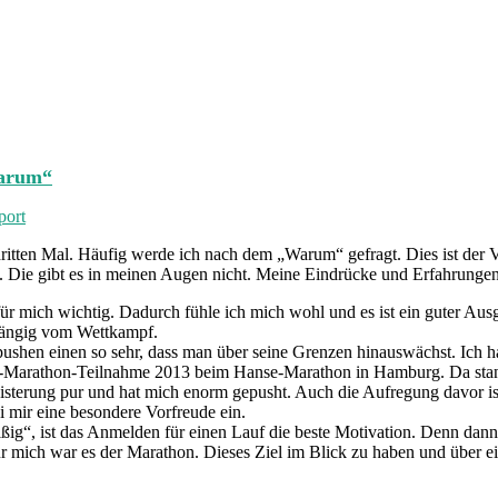
Warum“
port
ritten Mal. Häufig werde ich nach dem „Warum“ gefragt. Dies ist der V
sch. Die gibt es in meinen Augen nicht. Meine Eindrücke und Erfahrungen
für mich wichtig. Dadurch fühle ich mich wohl und es ist ein guter Aus
hängig vom Wettkampf.
shen einen so sehr, dass man über seine Grenzen hinauswächst. Ich h
fel-Marathon-Teilnahme 2013 beim Hanse-Marathon in Hamburg. Da sta
isterung pur und hat mich enorm gepusht. Auch die Aufregung davor ist
ei mir eine besondere Vorfreude ein.
“, ist das Anmelden für einen Lauf die beste Motivation. Denn dann t
 Für mich war es der Marathon. Dieses Ziel im Blick zu haben und über 